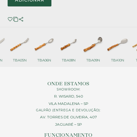
ADICIONAR
N
TBA05N
TBA06N
TBA08N
TBA09N
TBA10N
ONDE ESTAMOS
SHOWROOM:
R. WISARD, 540
VILA MADALENA – SP
GALPÃO (ENTREGA E DEVOLUÇÃO):
AV. TORRES DE OLIVEIRA, 407
JAGUARÉ – SP
FUNCIONAMENTO