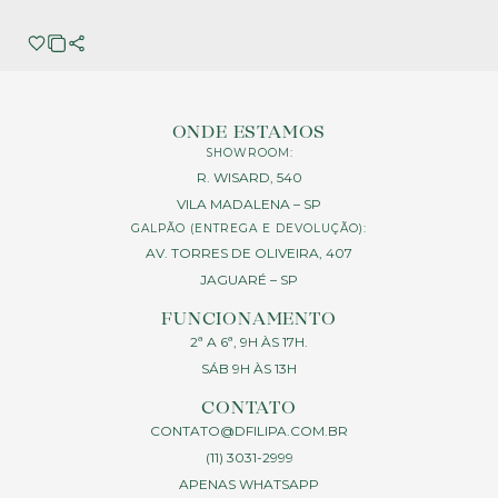
ONDE ESTAMOS
SHOWROOM:
R. WISARD, 540
VILA MADALENA – SP
GALPÃO (ENTREGA E DEVOLUÇÃO):
AV. TORRES DE OLIVEIRA, 407
JAGUARÉ – SP
FUNCIONAMENTO
2ª A 6ª, 9H ÀS 17H.
SÁB 9H ÀS 13H
CONTATO
CONTATO@DFILIPA.COM.BR
(11) 3031-2999
APENAS WHATSAPP