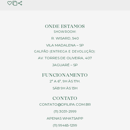
ONDE ESTAMOS
SHOWROOM:
R. WISARD, 540
VILA MADALENA – SP
GALPÃO (ENTREGA E DEVOLUÇÃO):
AV. TORRES DE OLIVEIRA, 407
JAGUARÉ – SP
FUNCIONAMENTO
2ª A 6ª, 9H ÀS 17H.
SÁB 9H ÀS 13H
CONTATO
CONTATO@DFILIPA.COM.BR
(11) 3031-2999
APENAS WHATSAPP
(11) 99465-1299