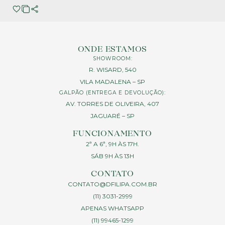
ONDE ESTAMOS
SHOWROOM:
R. WISARD, 540
VILA MADALENA – SP
GALPÃO (ENTREGA E DEVOLUÇÃO):
AV. TORRES DE OLIVEIRA, 407
JAGUARÉ – SP
FUNCIONAMENTO
2ª A 6ª, 9H ÀS 17H.
SÁB 9H ÀS 13H
CONTATO
CONTATO@DFILIPA.COM.BR
(11) 3031-2999
APENAS WHATSAPP
(11) 99465-1299