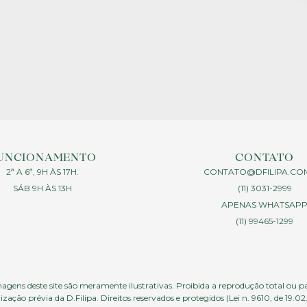
UNCIONAMENTO
CONTATO
2ª A 6ª, 9H ÀS 17H.
CONTATO@DFILIPA.CO
SÁB 9H ÀS 13H
(11) 3031-2999
APENAS WHATSAP
(11) 99465-1299
agens deste site são meramente ilustrativas. Proibida a reprodução total ou p
ização prévia da D.Filipa. Direitos reservados e protegidos (Lei n. 9610, de 19.02