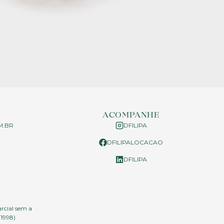
ACOMPANHE
M.BR
DFILIPA
DFILIPALOCACAO
P
DFILIPA
arcial sem a
.1998)