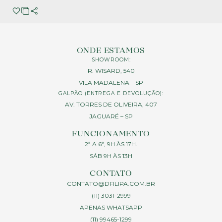
ONDE ESTAMOS
SHOWROOM:
R. WISARD, 540
VILA MADALENA – SP
GALPÃO (ENTREGA E DEVOLUÇÃO):
AV. TORRES DE OLIVEIRA, 407
JAGUARÉ – SP
FUNCIONAMENTO
2ª A 6ª, 9H ÀS 17H.
SÁB 9H ÀS 13H
CONTATO
CONTATO@DFILIPA.COM.BR
(11) 3031-2999
APENAS WHATSAPP
(11) 99465-1299