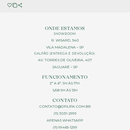
ONDE ESTAMOS
SHOWROOM:
R. WISARD, 540
VILA MADALENA – SP
GALPÃO (ENTREGA E DEVOLUÇÃO):
AV. TORRES DE OLIVEIRA, 407
JAGUARÉ – SP
FUNCIONAMENTO
2ª A 6ª, 9H ÀS 17H.
SÁB 9H ÀS 13H
CONTATO
CONTATO@DFILIPA.COM.BR
(11) 3031-2999
APENAS WHATSAPP
(11) 99465-1299