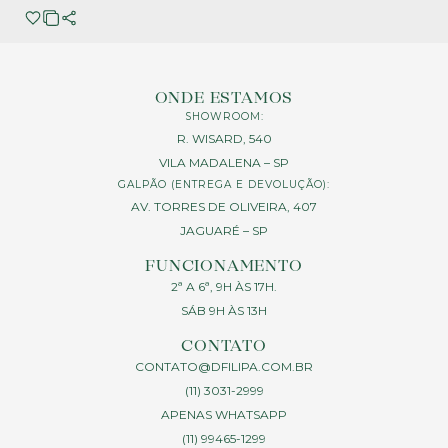
ONDE ESTAMOS
SHOWROOM:
R. WISARD, 540
VILA MADALENA – SP
GALPÃO (ENTREGA E DEVOLUÇÃO):
AV. TORRES DE OLIVEIRA, 407
JAGUARÉ – SP
FUNCIONAMENTO
2ª A 6ª, 9H ÀS 17H.
SÁB 9H ÀS 13H
CONTATO
CONTATO@DFILIPA.COM.BR
(11) 3031-2999
APENAS WHATSAPP
(11) 99465-1299