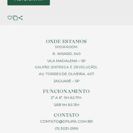
ONDE ESTAMOS
SHOWROOM:
R. WISARD, 540
VILA MADALENA – SP
GALPÃO (ENTREGA E DEVOLUÇÃO):
AV. TORRES DE OLIVEIRA, 407
JAGUARÉ – SP
FUNCIONAMENTO
2ª A 6ª, 9H ÀS 17H.
SÁB 9H ÀS 13H
CONTATO
CONTATO@DFILIPA.COM.BR
(11) 3031-2999