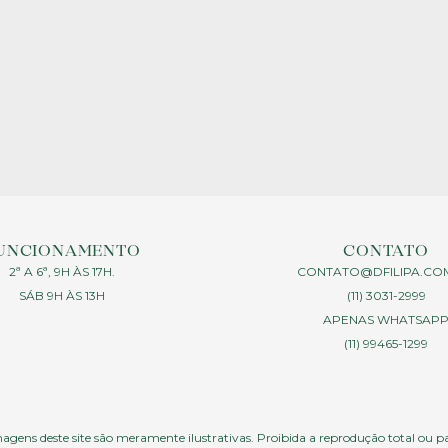
UNCIONAMENTO
CONTATO
2ª A 6ª, 9H ÀS 17H.
CONTATO@DFILIPA.CO
SÁB 9H ÀS 13H
(11) 3031-2999
APENAS WHATSAP
(11) 99465-1299
agens deste site são meramente ilustrativas. Proibida a reprodução total ou p