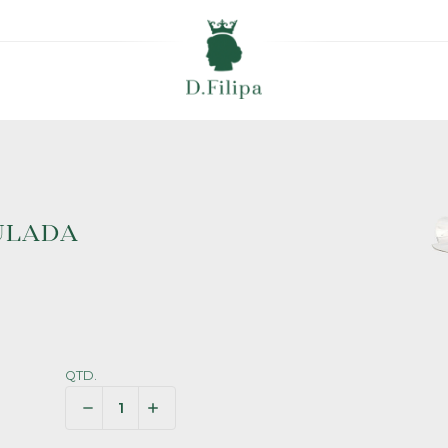
ULADA
QTD.