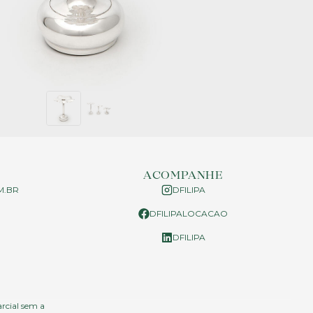
ACOMPANHE
M.BR
DFILIPA
DFILIPALOCACAO
P
DFILIPA
arcial sem a