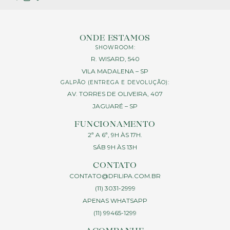
ONDE ESTAMOS
SHOWROOM:
R. WISARD, 540
VILA MADALENA – SP
GALPÃO (ENTREGA E DEVOLUÇÃO):
AV. TORRES DE OLIVEIRA, 407
JAGUARÉ – SP
FUNCIONAMENTO
2ª A 6ª, 9H ÀS 17H.
SÁB 9H ÀS 13H
CONTATO
CONTATO@DFILIPA.COM.BR
(11) 3031-2999
APENAS WHATSAPP
(11) 99465-1299