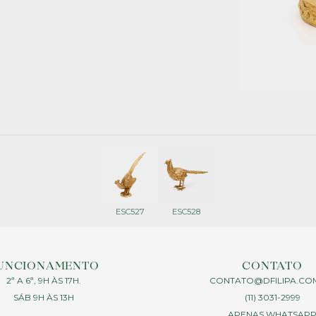
ESC527
ESC528
UNCIONAMENTO
CONTATO
2ª A 6ª, 9H ÀS 17H.
CONTATO@DFILIPA.CO
SÁB 9H ÀS 13H
(11) 3031-2999
APENAS WHATSAP