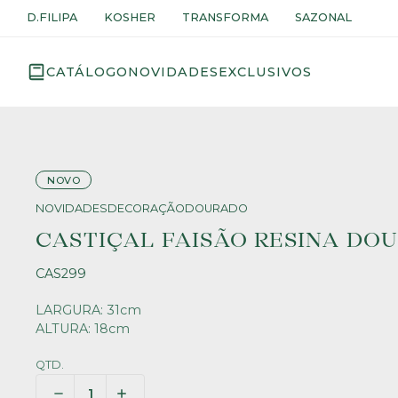
D.FILIPA
KOSHER
TRANSFORMA
SAZONAL
CATÁLOGO
NOVIDADES
EXCLUSIVOS
NOVO
NOVIDADES
DECORAÇÃO
DOURADO
CASTIÇAL FAISÃO RESINA DO
CAS299
LARGURA: 31cm
ALTURA: 18cm
QTD.