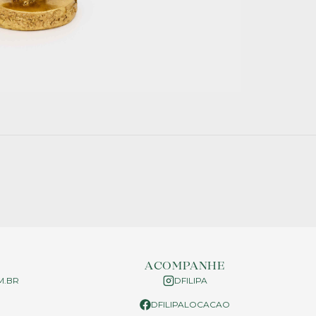
ACOMPANHE
M.BR
DFILIPA
DFILIPALOCACAO
P