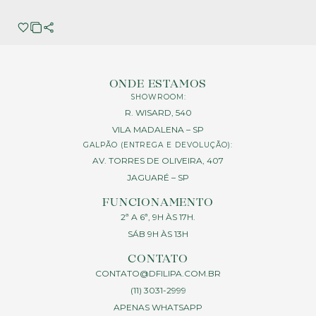
ONDE ESTAMOS
SHOWROOM:
R. WISARD, 540
VILA MADALENA – SP
GALPÃO (ENTREGA E DEVOLUÇÃO):
AV. TORRES DE OLIVEIRA, 407
JAGUARÉ – SP
FUNCIONAMENTO
2ª A 6ª, 9H ÀS 17H.
SÁB 9H ÀS 13H
CONTATO
CONTATO@DFILIPA.COM.BR
(11) 3031-2999
APENAS WHATSAPP