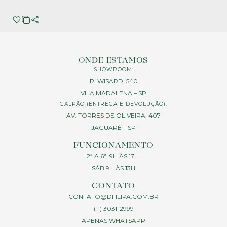
ONDE ESTAMOS
SHOWROOM:
R. WISARD, 540
VILA MADALENA – SP
GALPÃO (ENTREGA E DEVOLUÇÃO):
AV. TORRES DE OLIVEIRA, 407
JAGUARÉ – SP
FUNCIONAMENTO
2ª A 6ª, 9H ÀS 17H.
SÁB 9H ÀS 13H
CONTATO
CONTATO@DFILIPA.COM.BR
(11) 3031-2999
APENAS WHATSAPP