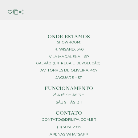
ONDE ESTAMOS
SHOWROOM:
R. WISARD, 540
VILA MADALENA – SP
GALPÃO (ENTREGA E DEVOLUÇÃO):
AV. TORRES DE OLIVEIRA, 407
JAGUARÉ – SP
FUNCIONAMENTO
2ª A 6ª, 9H ÀS 17H.
SÁB 9H ÀS 13H
CONTATO
CONTATO@DFILIPA.COM.BR
(11) 3031-2999
APENAS WHATSAPP