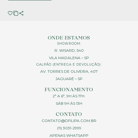
ONDE ESTAMOS
SHOWROOM:
R. WISARD, 540
VILA MADALENA – SP
GALPÃO (ENTREGA E DEVOLUÇÃO):
AV. TORRES DE OLIVEIRA, 407
JAGUARÉ – SP
FUNCIONAMENTO
2ª A 6ª, 9H ÀS 17H.
SÁB 9H ÀS 13H
CONTATO
CONTATO@DFILIPA.COM.BR
(11) 3031-2999
APENAS WHATSAPP