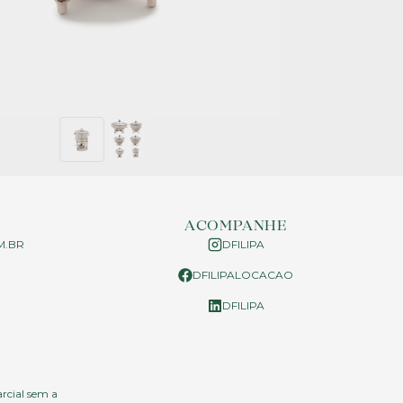
ACOMPANHE
M.BR
DFILIPA
DFILIPALOCACAO
P
DFILIPA
arcial sem a