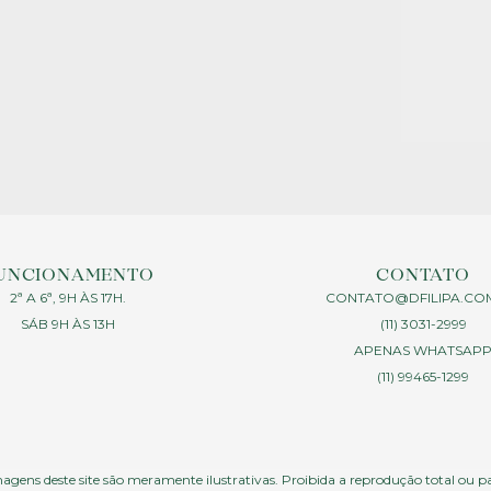
UNCIONAMENTO
CONTATO
2ª A 6ª, 9H ÀS 17H.
CONTATO@DFILIPA.CO
SÁB 9H ÀS 13H
(11) 3031-2999
APENAS WHATSAP
(11) 99465-1299
agens deste site são meramente ilustrativas. Proibida a reprodução total ou p