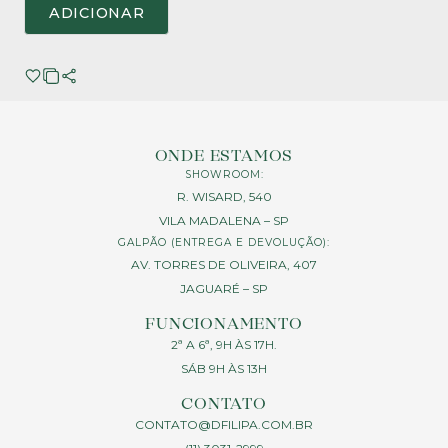
ADICIONAR
ONDE ESTAMOS
SHOWROOM:
R. WISARD, 540
VILA MADALENA – SP
GALPÃO (ENTREGA E DEVOLUÇÃO):
AV. TORRES DE OLIVEIRA, 407
JAGUARÉ – SP
FUNCIONAMENTO
2ª A 6ª, 9H ÀS 17H.
SÁB 9H ÀS 13H
CONTATO
CONTATO@DFILIPA.COM.BR