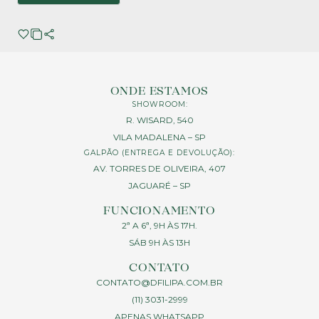
ONDE ESTAMOS
SHOWROOM:
R. WISARD, 540
VILA MADALENA – SP
GALPÃO (ENTREGA E DEVOLUÇÃO):
AV. TORRES DE OLIVEIRA, 407
JAGUARÉ – SP
FUNCIONAMENTO
2ª A 6ª, 9H ÀS 17H.
SÁB 9H ÀS 13H
CONTATO
CONTATO@DFILIPA.COM.BR
(11) 3031-2999
APENAS WHATSAPP