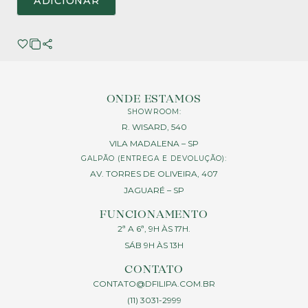
ADICIONAR
ONDE ESTAMOS
SHOWROOM:
R. WISARD, 540
VILA MADALENA – SP
GALPÃO (ENTREGA E DEVOLUÇÃO):
AV. TORRES DE OLIVEIRA, 407
JAGUARÉ – SP
FUNCIONAMENTO
2ª A 6ª, 9H ÀS 17H.
SÁB 9H ÀS 13H
CONTATO
CONTATO@DFILIPA.COM.BR
(11) 3031-2999