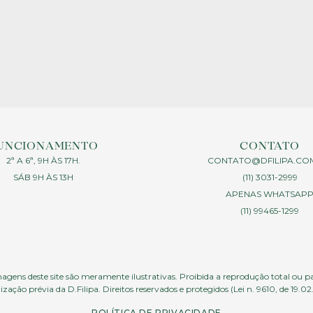
UNCIONAMENTO
CONTATO
2ª A 6ª, 9H ÀS 17H.
CONTATO@DFILIPA.CO
SÁB 9H ÀS 13H
(11) 3031-2999
APENAS WHATSAP
(11) 99465-1299
agens deste site são meramente ilustrativas. Proibida a reprodução total ou p
ização prévia da D.Filipa. Direitos reservados e protegidos (Lei n. 9610, de 19.02
POLÍTICA DE PRIVACIDADE