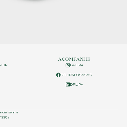
ACOMPANHE
M.BR
DFILIPA
DFILIPALOCACAO
P
DFILIPA
arcial sem a
.1998)