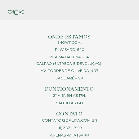
ONDE ESTAMOS
SHOWROOM:
R. WISARD, 540
VILA MADALENA – SP
GALPÃO (ENTREGA E DEVOLUÇÃO):
AV. TORRES DE OLIVEIRA, 407
JAGUARÉ – SP
FUNCIONAMENTO
2ª A 6ª, 9H ÀS 17H.
SÁB 9H ÀS 13H
CONTATO
CONTATO@DFILIPA.COM.BR
(11) 3031-2999
APENAS WHATSAPP