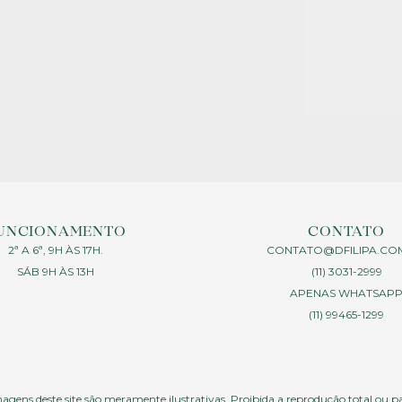
UNCIONAMENTO
CONTATO
2ª A 6ª, 9H ÀS 17H.
CONTATO@DFILIPA.CO
SÁB 9H ÀS 13H
(11) 3031-2999
APENAS WHATSAP
(11) 99465-1299
agens deste site são meramente ilustrativas. Proibida a reprodução total ou p