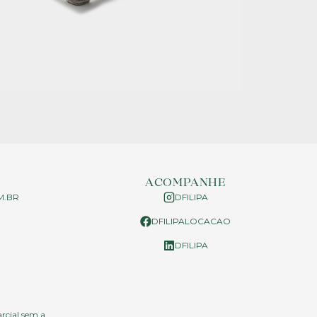
ACOMPANHE
M.BR
DFILIPA
DFILIPALOCACAO
P
DFILIPA
arcial sem a