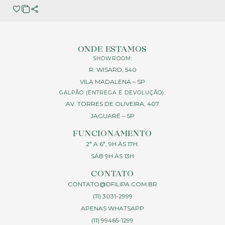
ONDE ESTAMOS
SHOWROOM:
R. WISARD, 540
VILA MADALENA – SP
GALPÃO (ENTREGA E DEVOLUÇÃO):
AV. TORRES DE OLIVEIRA, 407
JAGUARÉ – SP
FUNCIONAMENTO
2ª A 6ª, 9H ÀS 17H.
SÁB 9H ÀS 13H
CONTATO
CONTATO@DFILIPA.COM.BR
(11) 3031-2999
APENAS WHATSAPP
(11) 99465-1299