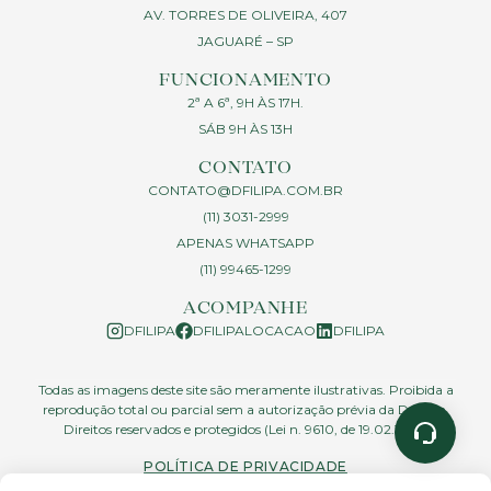
AV. TORRES DE OLIVEIRA, 407
JAGUARÉ – SP
FUNCIONAMENTO
2ª A 6ª, 9H ÀS 17H.
SÁB 9H ÀS 13H
CONTATO
CONTATO@DFILIPA.COM.BR
(11) 3031-2999
APENAS WHATSAPP
(11) 99465-1299
ACOMPANHE
DFILIPA
DFILIPALOCACAO
DFILIPA
Todas as imagens deste site são meramente ilustrativas. Proibida a
reprodução total ou parcial sem a autorização prévia da D.Filipa.
Direitos reservados e protegidos (Lei n. 9610, de 19.02.1998)
POLÍTICA DE PRIVACIDADE