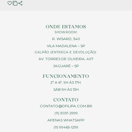
ONDE ESTAMOS
SHOWROOM:
R. WISARD, 540
VILA MADALENA – SP
GALPÃO (ENTREGA E DEVOLUÇÃO):
AV. TORRES DE OLIVEIRA, 407
JAGUARÉ – SP
FUNCIONAMENTO
2ª A 6ª, 9H ÀS 17H.
SÁB 9H ÀS 13H
CONTATO
CONTATO@DFILIPA.COM.BR
(11) 3031-2999
APENAS WHATSAPP
(11) 99465-1299