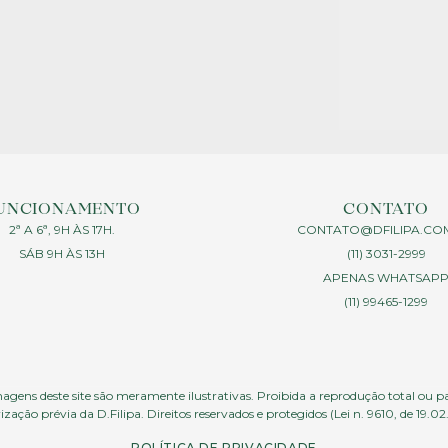
UNCIONAMENTO
CONTATO
2ª A 6ª, 9H ÀS 17H.
CONTATO@DFILIPA.CO
SÁB 9H ÀS 13H
(11) 3031-2999
APENAS WHATSAP
(11) 99465-1299
agens deste site são meramente ilustrativas. Proibida a reprodução total ou p
ização prévia da D.Filipa. Direitos reservados e protegidos (Lei n. 9610, de 19.02
POLÍTICA DE PRIVACIDADE