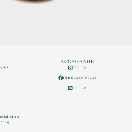
ACOMPANHE
M.BR
DFILIPA
DFILIPALOCACAO
P
DFILIPA
arcial sem a
.1998)