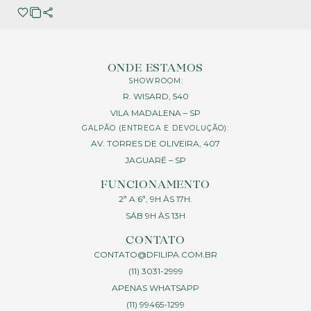
ONDE ESTAMOS
SHOWROOM:
R. WISARD, 540
VILA MADALENA – SP
GALPÃO (ENTREGA E DEVOLUÇÃO):
AV. TORRES DE OLIVEIRA, 407
JAGUARÉ – SP
FUNCIONAMENTO
2ª A 6ª, 9H ÀS 17H.
SÁB 9H ÀS 13H
CONTATO
CONTATO@DFILIPA.COM.BR
(11) 3031-2999
APENAS WHATSAPP
(11) 99465-1299