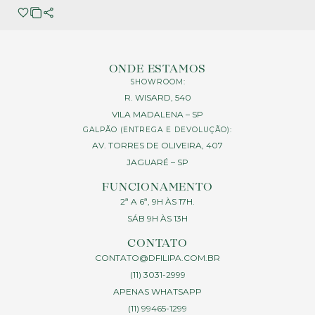
ONDE ESTAMOS
SHOWROOM:
R. WISARD, 540
VILA MADALENA – SP
GALPÃO (ENTREGA E DEVOLUÇÃO):
AV. TORRES DE OLIVEIRA, 407
JAGUARÉ – SP
FUNCIONAMENTO
2ª A 6ª, 9H ÀS 17H.
SÁB 9H ÀS 13H
CONTATO
CONTATO@DFILIPA.COM.BR
(11) 3031-2999
APENAS WHATSAPP
(11) 99465-1299