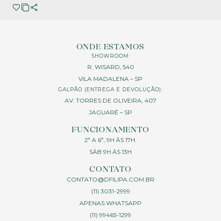
ONDE ESTAMOS
SHOWROOM:
R. WISARD, 540
VILA MADALENA – SP
GALPÃO (ENTREGA E DEVOLUÇÃO):
AV. TORRES DE OLIVEIRA, 407
JAGUARÉ – SP
FUNCIONAMENTO
2ª A 6ª, 9H ÀS 17H.
SÁB 9H ÀS 13H
CONTATO
CONTATO@DFILIPA.COM.BR
(11) 3031-2999
APENAS WHATSAPP
(11) 99465-1299