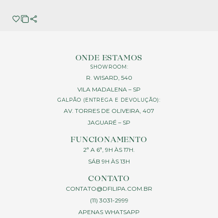
ONDE ESTAMOS
SHOWROOM:
R. WISARD, 540
VILA MADALENA – SP
GALPÃO (ENTREGA E DEVOLUÇÃO):
AV. TORRES DE OLIVEIRA, 407
JAGUARÉ – SP
FUNCIONAMENTO
2ª A 6ª, 9H ÀS 17H.
SÁB 9H ÀS 13H
CONTATO
CONTATO@DFILIPA.COM.BR
(11) 3031-2999
APENAS WHATSAPP