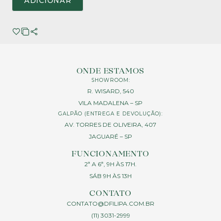
ADICIONAR
ONDE ESTAMOS
SHOWROOM:
R. WISARD, 540
VILA MADALENA – SP
GALPÃO (ENTREGA E DEVOLUÇÃO):
AV. TORRES DE OLIVEIRA, 407
JAGUARÉ – SP
FUNCIONAMENTO
2ª A 6ª, 9H ÀS 17H.
SÁB 9H ÀS 13H
CONTATO
CONTATO@DFILIPA.COM.BR
(11) 3031-2999