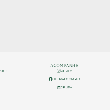
ACOMPANHE
M.BR
DFILIPA
DFILIPALOCACAO
P
DFILIPA