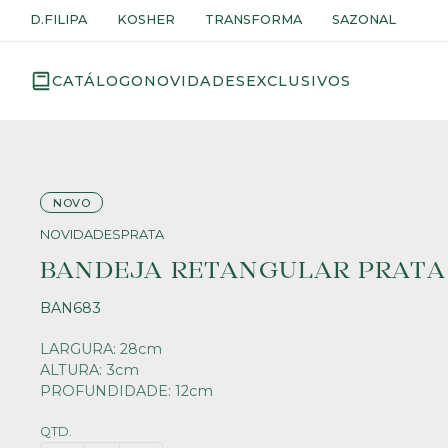
D.FILIPA
KOSHER
TRANSFORMA
SAZONAL
CATÁLOGO
NOVIDADES
EXCLUSIVOS
NOVO
NOVIDADES
PRATA
BANDEJA RETANGULAR PRATA
BAN683
LARGURA: 28cm
ALTURA: 3cm
PROFUNDIDADE: 12cm
QTD.