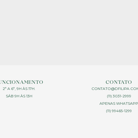
UNCIONAMENTO
CONTATO
2ª A 6ª, 9H ÀS 17H.
CONTATO@DFILIPA.CO
SÁB 9H ÀS 13H
(11) 3031-2999
APENAS WHATSAP
(11) 99465-1299