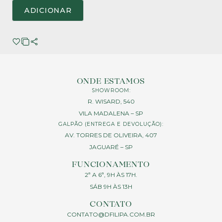
ADICIONAR
ONDE ESTAMOS
SHOWROOM:
R. WISARD, 540
VILA MADALENA – SP
GALPÃO (ENTREGA E DEVOLUÇÃO):
AV. TORRES DE OLIVEIRA, 407
JAGUARÉ – SP
FUNCIONAMENTO
2ª A 6ª, 9H ÀS 17H.
SÁB 9H ÀS 13H
CONTATO
CONTATO@DFILIPA.COM.BR