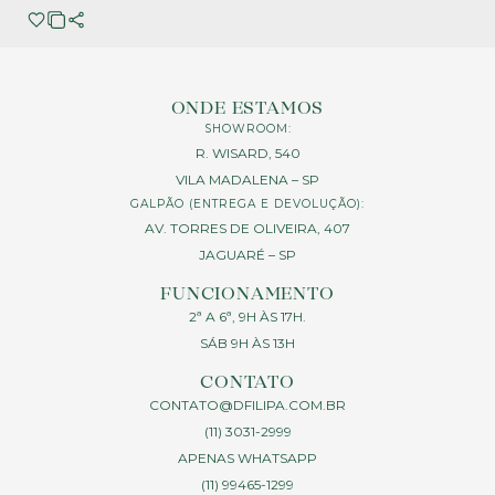
ONDE ESTAMOS
SHOWROOM:
R. WISARD, 540
VILA MADALENA – SP
GALPÃO (ENTREGA E DEVOLUÇÃO):
AV. TORRES DE OLIVEIRA, 407
JAGUARÉ – SP
FUNCIONAMENTO
2ª A 6ª, 9H ÀS 17H.
SÁB 9H ÀS 13H
CONTATO
CONTATO@DFILIPA.COM.BR
(11) 3031-2999
APENAS WHATSAPP
(11) 99465-1299