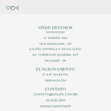
ONDE ESTAMOS
SHOWROOM:
R. WISARD, 540
VILA MADALENA – SP
GALPÃO (ENTREGA E DEVOLUÇÃO):
AV. TORRES DE OLIVEIRA, 407
JAGUARÉ – SP
FUNCIONAMENTO
2ª A 6ª, 9H ÀS 17H.
SÁB 9H ÀS 13H
CONTATO
CONTATO@DFILIPA.COM.BR
(11) 3031-2999
APENAS WHATSAPP