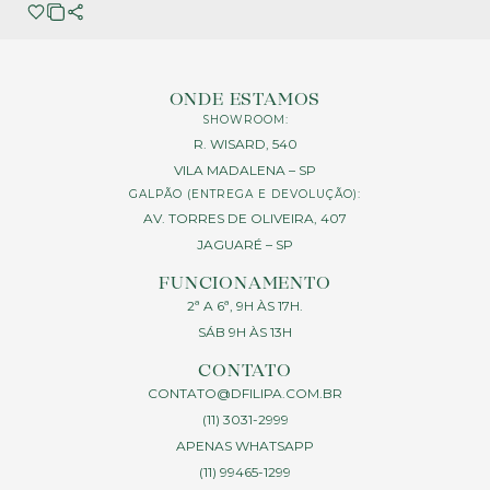
ONDE ESTAMOS
SHOWROOM:
R. WISARD, 540
VILA MADALENA – SP
GALPÃO (ENTREGA E DEVOLUÇÃO):
AV. TORRES DE OLIVEIRA, 407
JAGUARÉ – SP
FUNCIONAMENTO
2ª A 6ª, 9H ÀS 17H.
SÁB 9H ÀS 13H
CONTATO
CONTATO@DFILIPA.COM.BR
(11) 3031-2999
APENAS WHATSAPP
(11) 99465-1299