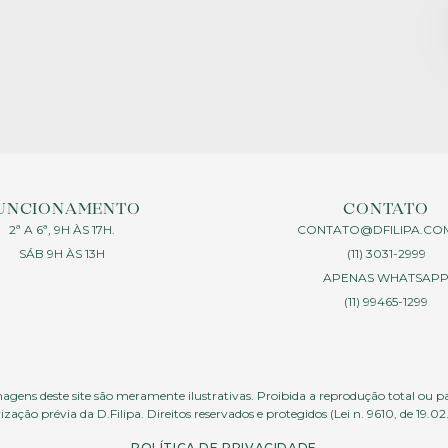
UNCIONAMENTO
CONTATO
2ª A 6ª, 9H ÀS 17H.
CONTATO@DFILIPA.CO
SÁB 9H ÀS 13H
(11) 3031-2999
APENAS WHATSAP
(11) 99465-1299
agens deste site são meramente ilustrativas. Proibida a reprodução total ou p
ização prévia da D.Filipa. Direitos reservados e protegidos (Lei n. 9610, de 19.02
POLÍTICA DE PRIVACIDADE