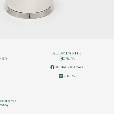
ACOMPANHE
M.BR
DFILIPA
DFILIPALOCACAO
P
DFILIPA
arcial sem a
.1998)