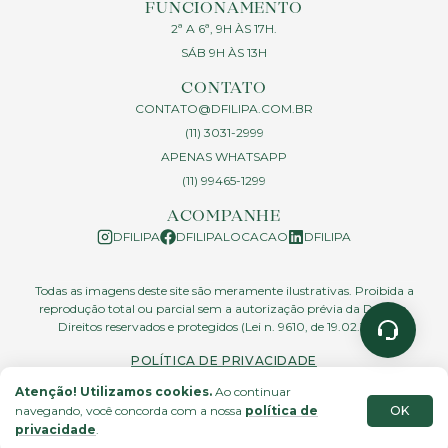
FUNCIONAMENTO
2ª A 6ª, 9H ÀS 17H.
SÁB 9H ÀS 13H
CONTATO
CONTATO@DFILIPA.COM.BR
(11) 3031-2999
APENAS WHATSAPP
(11) 99465-1299
ACOMPANHE
DFILIPA
DFILIPALOCACAO
DFILIPA
Todas as imagens deste site são meramente ilustrativas. Proibida a
reprodução total ou parcial sem a autorização prévia da D.Filipa.
Direitos reservados e protegidos (Lei n. 9610, de 19.02.1998)
POLÍTICA DE PRIVACIDADE
Atenção! Utilizamos cookies.
Ao continuar
OK
navegando, você concorda com a nossa
política de
site feito por
privacidade
.