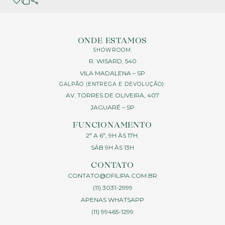
ONDE ESTAMOS
SHOWROOM:
R. WISARD, 540
VILA MADALENA – SP
GALPÃO (ENTREGA E DEVOLUÇÃO):
AV. TORRES DE OLIVEIRA, 407
JAGUARÉ – SP
FUNCIONAMENTO
2ª A 6ª, 9H ÀS 17H.
SÁB 9H ÀS 13H
CONTATO
CONTATO@DFILIPA.COM.BR
(11) 3031-2999
APENAS WHATSAPP
(11) 99465-1299