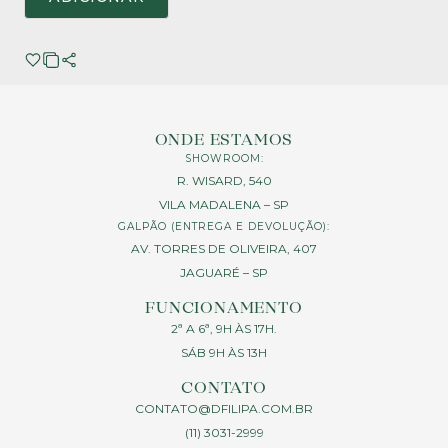
ONDE ESTAMOS
SHOWROOM:
R. WISARD, 540
VILA MADALENA – SP
GALPÃO (ENTREGA E DEVOLUÇÃO):
AV. TORRES DE OLIVEIRA, 407
JAGUARÉ – SP
FUNCIONAMENTO
2ª A 6ª, 9H ÀS 17H.
SÁB 9H ÀS 13H
CONTATO
CONTATO@DFILIPA.COM.BR
(11) 3031-2999