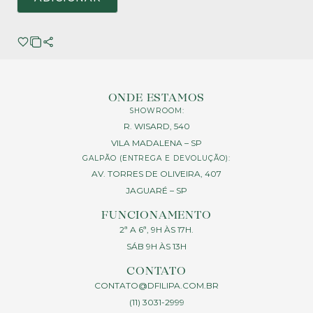
ONDE ESTAMOS
SHOWROOM:
R. WISARD, 540
VILA MADALENA – SP
GALPÃO (ENTREGA E DEVOLUÇÃO):
AV. TORRES DE OLIVEIRA, 407
JAGUARÉ – SP
FUNCIONAMENTO
2ª A 6ª, 9H ÀS 17H.
SÁB 9H ÀS 13H
CONTATO
CONTATO@DFILIPA.COM.BR
(11) 3031-2999